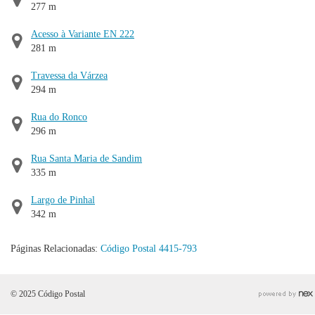
277 m
Acesso à Variante EN 222
281 m
Travessa da Várzea
294 m
Rua do Ronco
296 m
Rua Santa Maria de Sandim
335 m
Largo de Pinhal
342 m
Páginas Relacionadas:
Código Postal 4415-793
© 2025 Código Postal