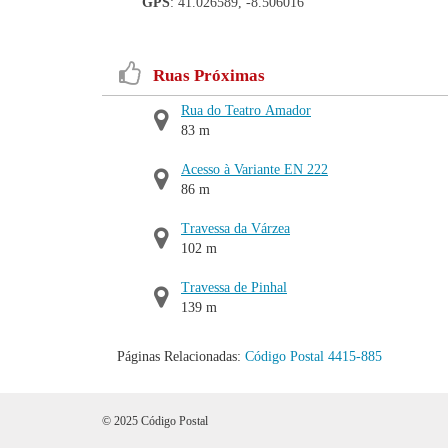
GPS
: 41.026589, -8.506016
Ruas Próximas
Rua do Teatro Amador
83 m
Acesso à Variante EN 222
86 m
Travessa da Várzea
102 m
Travessa de Pinhal
139 m
Páginas Relacionadas:
Código Postal 4415-885
© 2025 Código Postal