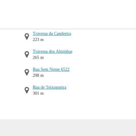
Travessa da Candeeira
223 m
Travessa dos Alminhas
265 m
Rua Sem Nome 6522
298 m
Rua de Teixugueira
301 m