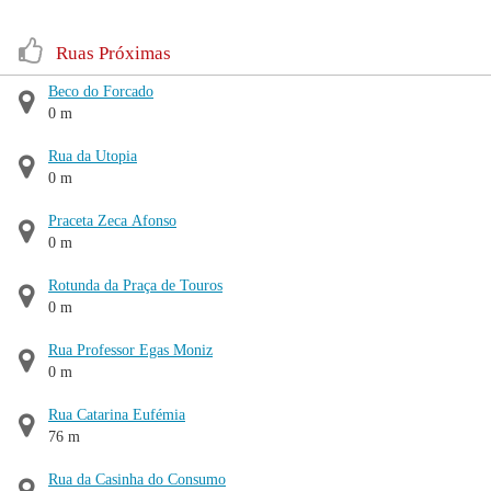
Ruas Próximas
Beco do Forcado
0 m
Rua da Utopia
0 m
Praceta Zeca Afonso
0 m
Rotunda da Praça de Touros
0 m
Rua Professor Egas Moniz
0 m
Rua Catarina Eufémia
76 m
Rua da Casinha do Consumo