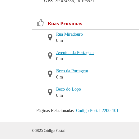
GPS
: 39.474536, -8.195571
Ruas Próximas
Rua Miradouro
0 m
Avenida da Portagem
0 m
Beco da Portagem
0 m
Beco do Lopo
0 m
Páginas Relacionadas:
Código Postal 2200-101
© 2025 Código Postal