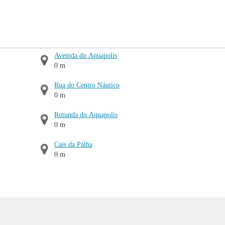
Avenida do Aquapolis
0 m
Rua do Centro Náutico
0 m
Rotunda do Aquapolis
0 m
Cais da Palha
0 m