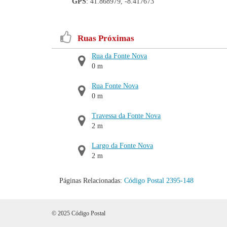
GPS
: 41.868979, -8.417673
Ruas Próximas
Rua da Fonte Nova
0 m
Rua Fonte Nova
0 m
Travessa da Fonte Nova
2 m
Largo da Fonte Nova
2 m
Páginas Relacionadas:
Código Postal 2395-148
© 2025 Código Postal