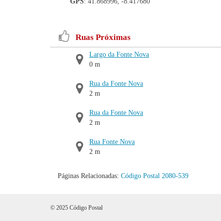
GPS
: 41.868996, -8.417680
Ruas Próximas
Largo da Fonte Nova
0 m
Rua da Fonte Nova
2 m
Rua da Fonte Nova
2 m
Rua Fonte Nova
2 m
Páginas Relacionadas:
Código Postal 2080-539
© 2025 Código Postal