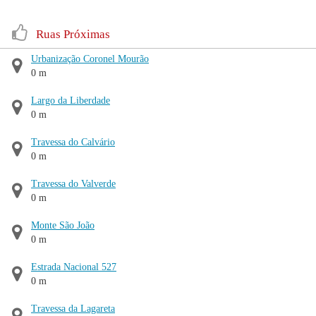
Ruas Próximas
Urbanização Coronel Mourão
0 m
Largo da Liberdade
0 m
Travessa do Calvário
0 m
Travessa do Valverde
0 m
Monte São João
0 m
Estrada Nacional 527
0 m
Travessa da Lagareta