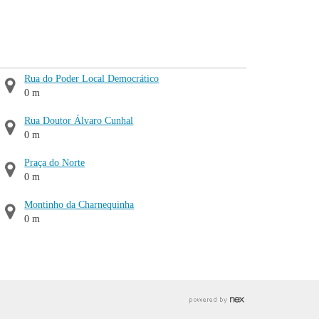
Rua do Poder Local Democrático
0 m
Rua Doutor Álvaro Cunhal
0 m
Praça do Norte
0 m
Montinho da Charnequinha
0 m