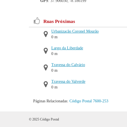
GPS
: 37.906030, -8.186199
Ruas Próximas
Urbanização Coronel Mourão
0 m
Largo da Liberdade
0 m
Travessa do Calvário
0 m
Travessa do Valverde
0 m
Páginas Relacionadas:
Código Postal 7600-253
© 2025 Código Postal