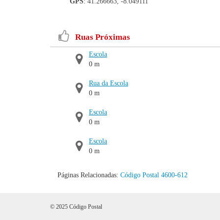
GPS
: 41.266663, -8.049111
Ruas Próximas
Escola
0 m
Rua da Escola
0 m
Escola
0 m
Escola
0 m
Páginas Relacionadas:
Código Postal 4600-612
© 2025 Código Postal