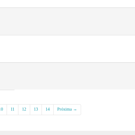
10
11
12
13
14
Próxima →