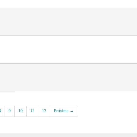
8
9
10
11
12
Próxima →