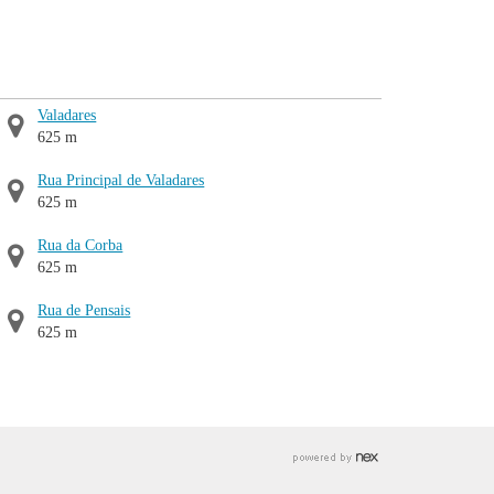
Valadares
625 m
Rua Principal de Valadares
625 m
Rua da Corba
625 m
Rua de Pensais
625 m