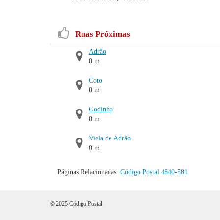
Ruas Próximas
Adrão
0 m
Coto
0 m
Godinho
0 m
Viela de Adrão
0 m
Páginas Relacionadas:
Código Postal 4640-581
© 2025 Código Postal