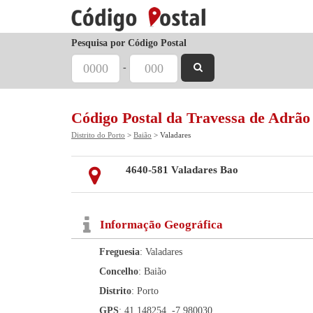
Pesquisa por Código Postal
-
Código Postal da Travessa de Adrão
Distrito do Porto
>
Baião
> Valadares
4640-581 Valadares Bao
Informação Geográfica
Freguesia
: Valadares
Concelho
: Baião
Distrito
: Porto
GPS
: 41.148254, -7.980030