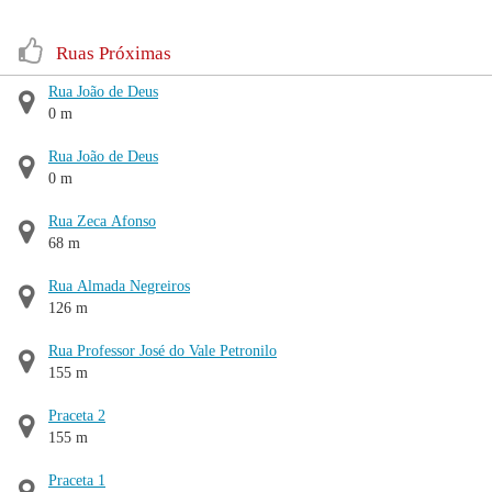
Ruas Próximas
Rua João de Deus
0 m
Rua João de Deus
0 m
Rua Zeca Afonso
68 m
Rua Almada Negreiros
126 m
Rua Professor José do Vale Petronilo
155 m
Praceta 2
155 m
Praceta 1