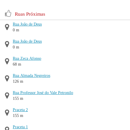
Ruas Próximas
Rua João de Deus
0 m
Rua João de Deus
0 m
Rua Zeca Afonso
68 m
Rua Almada Negreiros
126 m
Rua Professor José do Vale Petronilo
155 m
Praceta 2
155 m
Praceta 1