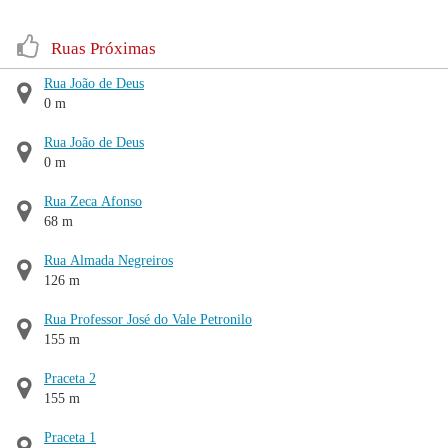
Ruas Próximas
Rua João de Deus
0 m
Rua João de Deus
0 m
Rua Zeca Afonso
68 m
Rua Almada Negreiros
126 m
Rua Professor José do Vale Petronilo
155 m
Praceta 2
155 m
Praceta 1