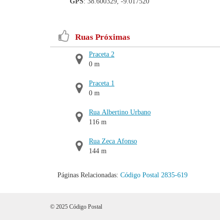
GPS
: 38.600329, -9.017520
Ruas Próximas
Praceta 2
0 m
Praceta 1
0 m
Rua Albertino Urbano
116 m
Rua Zeca Afonso
144 m
Páginas Relacionadas:
Código Postal 2835-619
© 2025 Código Postal