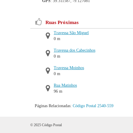
GPS
: 39.311587, -9.127081
Ruas Próximas
Travessa São Miguel
0 m
Travessa dos Cabecinhos
0 m
Travessa Moinhos
0 m
Rua Matinhos
96 m
Páginas Relacionadas:
Código Postal 2540-559
© 2025 Código Postal