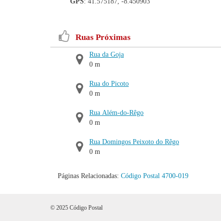
GPS
: 41.575187, -8.450903
Ruas Próximas
Rua da Goja
0 m
Rua do Picoto
0 m
Rua Além-do-Rêgo
0 m
Rua Domingos Peixoto do Rêgo
0 m
Páginas Relacionadas:
Código Postal 4700-019
© 2025 Código Postal