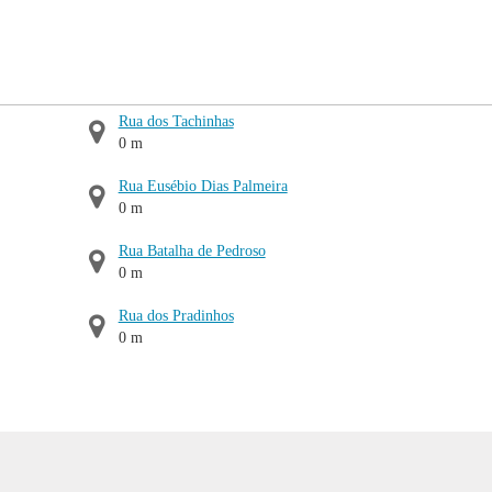
Rua dos Tachinhas
0 m
Rua Eusébio Dias Palmeira
0 m
Rua Batalha de Pedroso
0 m
Rua dos Pradinhos
0 m