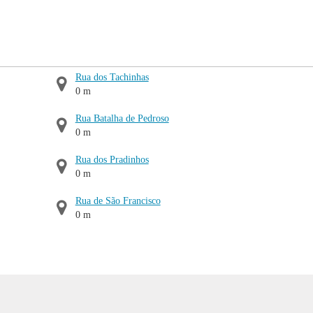
Rua dos Tachinhas
0 m
Rua Batalha de Pedroso
0 m
Rua dos Pradinhos
0 m
Rua de São Francisco
0 m