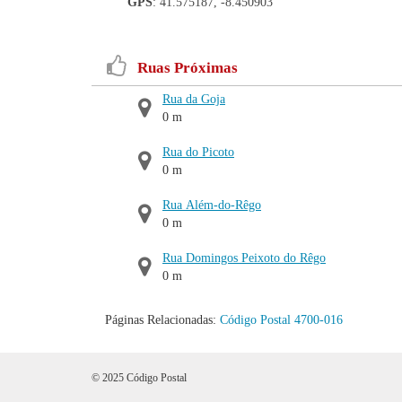
GPS
: 41.575187, -8.450903
Ruas Próximas
Rua da Goja
0 m
Rua do Picoto
0 m
Rua Além-do-Rêgo
0 m
Rua Domingos Peixoto do Rêgo
0 m
Páginas Relacionadas:
Código Postal 4700-016
© 2025 Código Postal