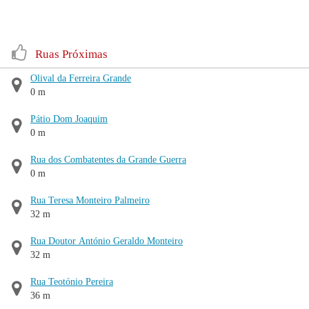
Ruas Próximas
Olival da Ferreira Grande
0 m
Pátio Dom Joaquim
0 m
Rua dos Combatentes da Grande Guerra
0 m
Rua Teresa Monteiro Palmeiro
32 m
Rua Doutor António Geraldo Monteiro
32 m
Rua Teotónio Pereira
36 m