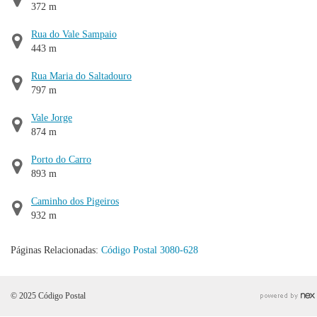
372 m
Rua do Vale Sampaio
443 m
Rua Maria do Saltadouro
797 m
Vale Jorge
874 m
Porto do Carro
893 m
Caminho dos Pigeiros
932 m
Páginas Relacionadas:
Código Postal 3080-628
© 2025 Código Postal