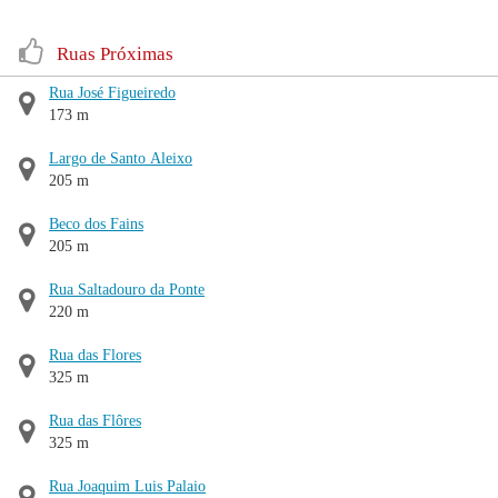
Ruas Próximas
Rua José Figueiredo
173 m
Largo de Santo Aleixo
205 m
Beco dos Fains
205 m
Rua Saltadouro da Ponte
220 m
Rua das Flores
325 m
Rua das Flôres
325 m
Rua Joaquim Luis Palaio