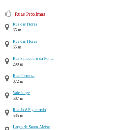
Ruas Próximas
Rua das Flores
65 m
Rua das Flôres
65 m
Rua Saltadouro da Ponte
290 m
Rua Formosa
372 m
Vale Jorge
507 m
Rua José Figueiredo
535 m
Largo de Santo Aleixo