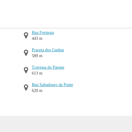
Rua Formosa
443 m
Praceta dos Cunhas
589 m
Travessa do Parque
613 m
Rua Saltadouro da Ponte
620 m