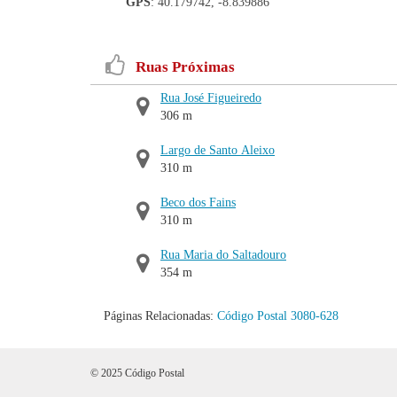
GPS
: 40.179742, -8.839886
Ruas Próximas
Rua José Figueiredo
306 m
Largo de Santo Aleixo
310 m
Beco dos Fains
310 m
Rua Maria do Saltadouro
354 m
Páginas Relacionadas:
Código Postal 3080-628
© 2025 Código Postal