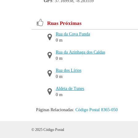
GPS
: 37.169938, -8.283559
Ruas Próximas
Rua da Cova Funda
0 m
Rua da Azinhaga dos Caldas
0 m
Rua dos Lírios
0 m
Aldeia de Tunes
0 m
Páginas Relacionadas:
Código Postal 8365-050
© 2025 Código Postal