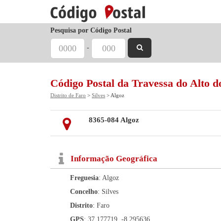
Pesquisa por Código Postal
-
Código Postal da Travessa do Alto d
Distrito de Faro
>
Silves
> Algoz
8365-084 Algoz
Informação Geográfica
Freguesia
: Algoz
Concelho
: Silves
Distrito
: Faro
GPS
: 37.177719, -8.295636