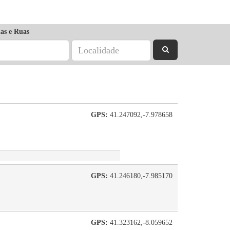
as e Ruas
GPS:
41.247092,-7.978658
GPS:
41.246180,-7.985170
GPS:
41.323162,-8.059652