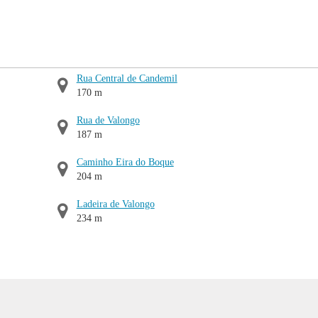
Rua Central de Candemil
170 m
Rua de Valongo
187 m
Caminho Eira do Boque
204 m
Ladeira de Valongo
234 m