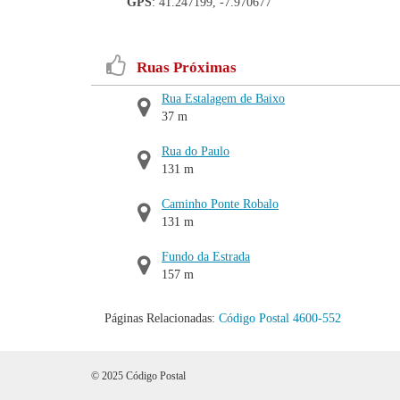
GPS
: 41.247199, -7.970677
Ruas Próximas
Rua Estalagem de Baixo
37 m
Rua do Paulo
131 m
Caminho Ponte Robalo
131 m
Fundo da Estrada
157 m
Páginas Relacionadas:
Código Postal 4600-552
© 2025 Código Postal