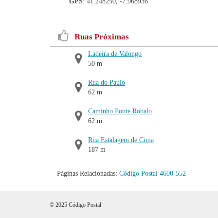
GPS
: 41.248250, -7.968936
Ruas Próximas
Ladeira de Valongo
50 m
Rua do Paulo
62 m
Caminho Ponte Robalo
62 m
Rua Estalagem de Cima
187 m
Páginas Relacionadas:
Código Postal 4600-552
© 2025 Código Postal