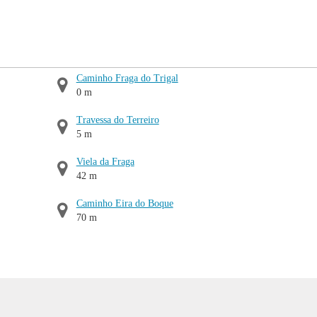
Caminho Fraga do Trigal
0 m
Travessa do Terreiro
5 m
Viela da Fraga
42 m
Caminho Eira do Boque
70 m