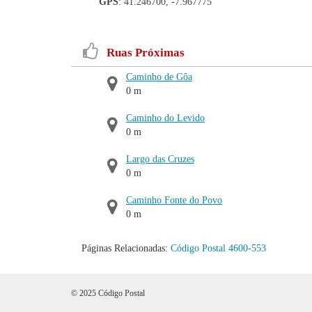
GPS
: 41.246700, -7.967775
Ruas Próximas
Caminho de Gôa
0 m
Caminho do Levido
0 m
Largo das Cruzes
0 m
Caminho Fonte do Povo
0 m
Páginas Relacionadas:
Código Postal 4600-553
© 2025 Código Postal