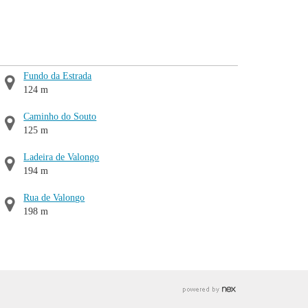
Fundo da Estrada
124 m
Caminho do Souto
125 m
Ladeira de Valongo
194 m
Rua de Valongo
198 m