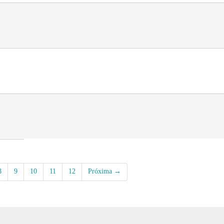
8
9
10
11
12
Próxima →