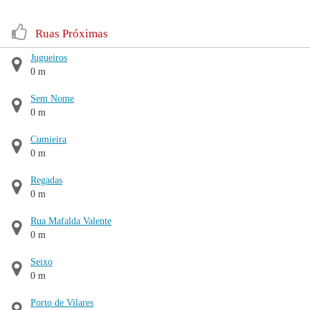
Ruas Próximas
Jugueiros
0 m
Sem Nome
0 m
Cumieira
0 m
Regadas
0 m
Rua Mafalda Valente
0 m
Seixo
0 m
Porto de Vilares