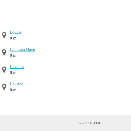
Bouças
0 m
Caminho Novo
0 m
Lavoura
0 m
Lourido
0 m