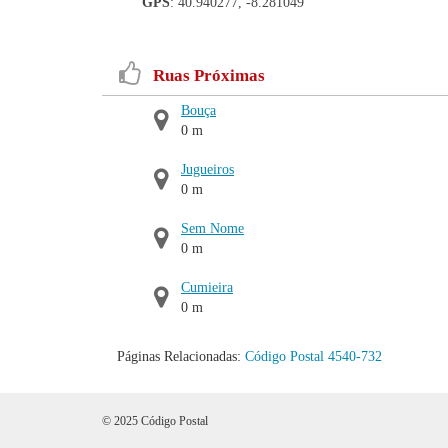
GPS
: 40.940277, -8.281049
Ruas Próximas
Bouça
0 m
Jugueiros
0 m
Sem Nome
0 m
Cumieira
0 m
Páginas Relacionadas:
Código Postal 4540-732
© 2025 Código Postal