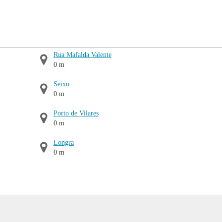
Rua Mafalda Valente
0 m
Seixo
0 m
Porto de Vilares
0 m
Longra
0 m