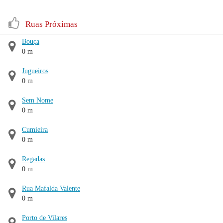
Ruas Próximas
Bouça
0 m
Jugueiros
0 m
Sem Nome
0 m
Cumieira
0 m
Regadas
0 m
Rua Mafalda Valente
0 m
Porto de Vilares