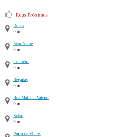
Ruas Próximas
Bouça
0 m
Sem Nome
0 m
Cumieira
0 m
Regadas
0 m
Rua Mafalda Valente
0 m
Seixo
0 m
Porto de Vilares