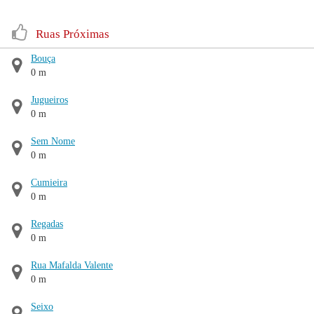
Ruas Próximas
Bouça
0 m
Jugueiros
0 m
Sem Nome
0 m
Cumieira
0 m
Regadas
0 m
Rua Mafalda Valente
0 m
Seixo