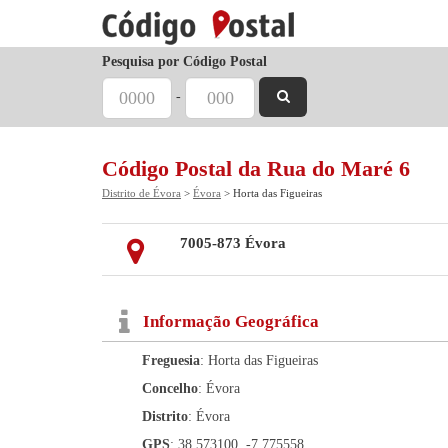
Pesquisa por Código Postal
-
Código Postal da Rua do Maré 6
Distrito de Évora
>
Évora
> Horta das Figueiras
7005-873 Évora
Informação Geográfica
Freguesia
: Horta das Figueiras
Concelho
: Évora
Distrito
: Évora
GPS
: 38.573100, -7.775558