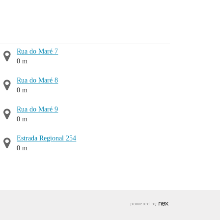
Rua do Maré 7
0 m
Rua do Maré 8
0 m
Rua do Maré 9
0 m
Estrada Regional 254
0 m