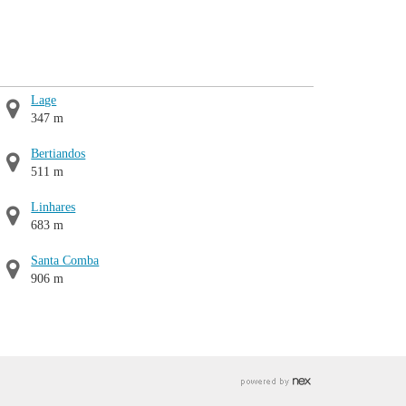
Lage
347 m
Bertiandos
511 m
Linhares
683 m
Santa Comba
906 m