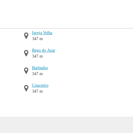
Igreja Velha
347 m
Rego do Azar
347 m
Barbudos
347 m
Coucieiro
347 m