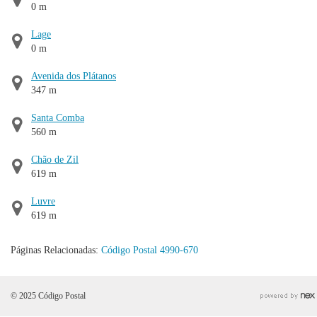
0 m
Lage
0 m
Avenida dos Plátanos
347 m
Santa Comba
560 m
Chão de Zil
619 m
Luvre
619 m
Páginas Relacionadas:
Código Postal 4990-670
© 2025 Código Postal