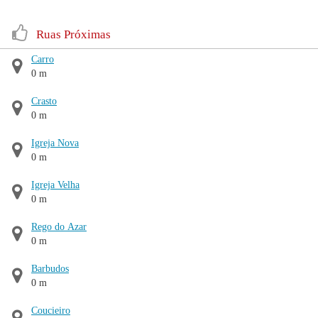
Ruas Próximas
Carro
0 m
Crasto
0 m
Igreja Nova
0 m
Igreja Velha
0 m
Rego do Azar
0 m
Barbudos
0 m
Coucieiro