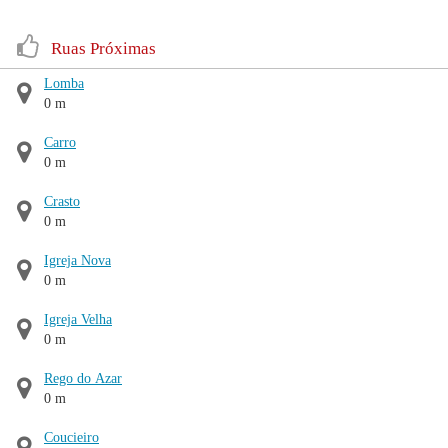
Ruas Próximas
Lomba
0 m
Carro
0 m
Crasto
0 m
Igreja Nova
0 m
Igreja Velha
0 m
Rego do Azar
0 m
Coucieiro