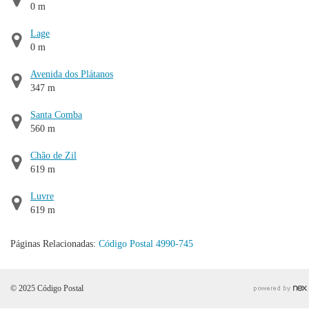
0 m
Lage
0 m
Avenida dos Plátanos
347 m
Santa Comba
560 m
Chão de Zil
619 m
Luvre
619 m
Páginas Relacionadas:
Código Postal 4990-745
© 2025 Código Postal