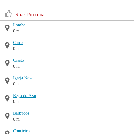
Ruas Próximas
Lomba
0 m
Carro
0 m
Crasto
0 m
Igreja Nova
0 m
Rego do Azar
0 m
Barbudos
0 m
Coucieiro