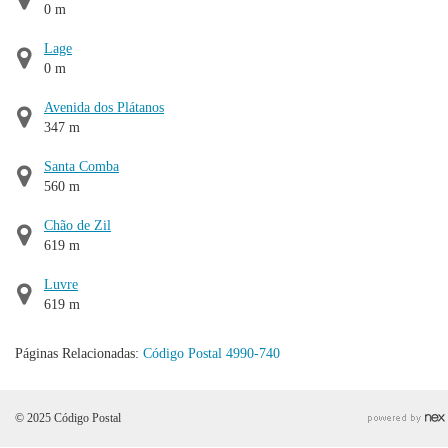
0 m
Lage
0 m
Avenida dos Plátanos
347 m
Santa Comba
560 m
Chão de Zil
619 m
Luvre
619 m
Páginas Relacionadas:
Código Postal 4990-740
© 2025 Código Postal