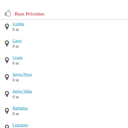
Ruas Próximas
Lomba
0 m
Carro
0 m
Crasto
0 m
Igreja Nova
0 m
Igreja Velha
0 m
Barbudos
0 m
Coucieiro