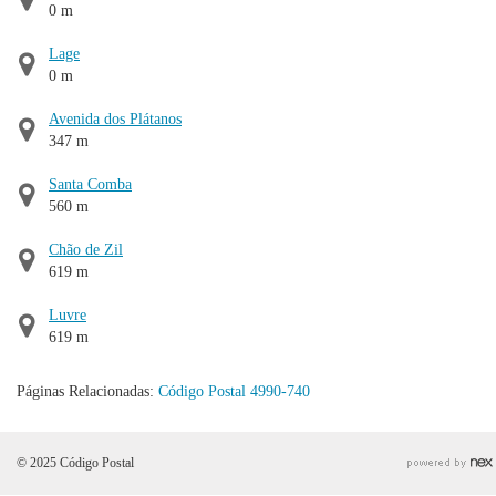
0 m
Lage
0 m
Avenida dos Plátanos
347 m
Santa Comba
560 m
Chão de Zil
619 m
Luvre
619 m
Páginas Relacionadas:
Código Postal 4990-740
© 2025 Código Postal