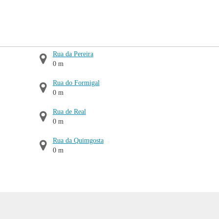
Rua da Pereira
0 m
Rua do Formigal
0 m
Rua de Real
0 m
Rua da Quimgosta
0 m