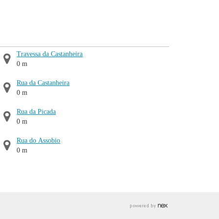
Travessa da Castanheira
0 m
Rua da Castanheira
0 m
Rua da Picada
0 m
Rua do Assobio
0 m