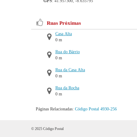
GPS
: 41.957300, -8.635795
Ruas Próximas
Casa Alta
0 m
Rua do Bárrio
0 m
Rua da Casa Alta
0 m
Rua da Rocha
0 m
Páginas Relacionadas:
Código Postal 4930-256
© 2025 Código Postal