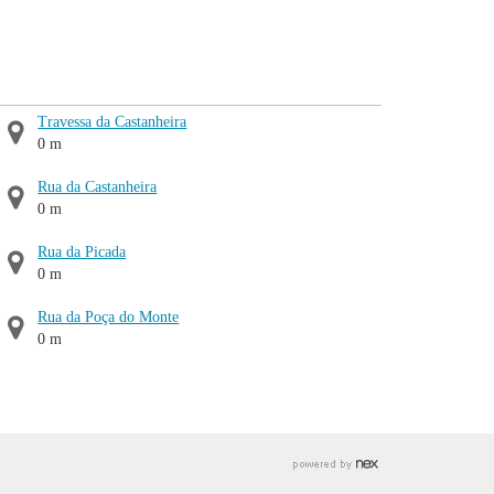
Travessa da Castanheira
0 m
Rua da Castanheira
0 m
Rua da Picada
0 m
Rua da Poça do Monte
0 m