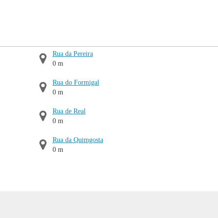
Rua da Pereira
0 m
Rua do Formigal
0 m
Rua de Real
0 m
Rua da Quimgosta
0 m