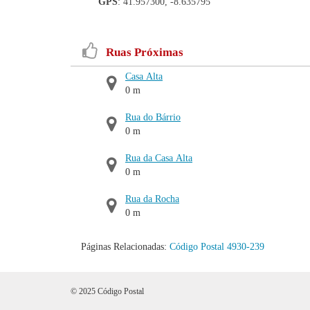
GPS
: 41.957300, -8.635795
Ruas Próximas
Casa Alta
0 m
Rua do Bárrio
0 m
Rua da Casa Alta
0 m
Rua da Rocha
0 m
Páginas Relacionadas:
Código Postal 4930-239
© 2025 Código Postal