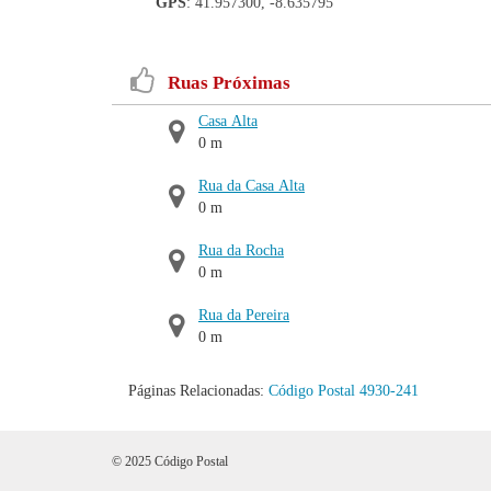
GPS
: 41.957300, -8.635795
Ruas Próximas
Casa Alta
0 m
Rua da Casa Alta
0 m
Rua da Rocha
0 m
Rua da Pereira
0 m
Páginas Relacionadas:
Código Postal 4930-241
© 2025 Código Postal