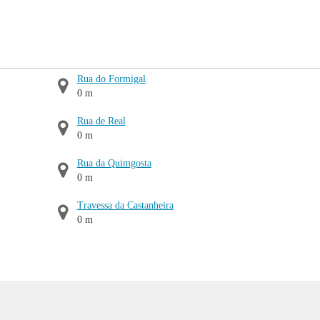
Rua do Formigal
0 m
Rua de Real
0 m
Rua da Quimgosta
0 m
Travessa da Castanheira
0 m