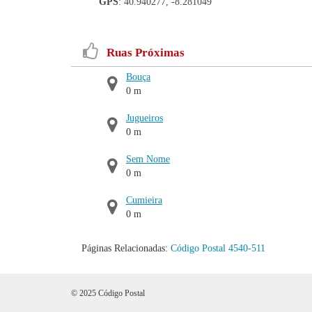
GPS
: 40.940277, -8.281049
Ruas Próximas
Bouça
0 m
Jugueiros
0 m
Sem Nome
0 m
Cumieira
0 m
Páginas Relacionadas:
Código Postal 4540-511
© 2025 Código Postal