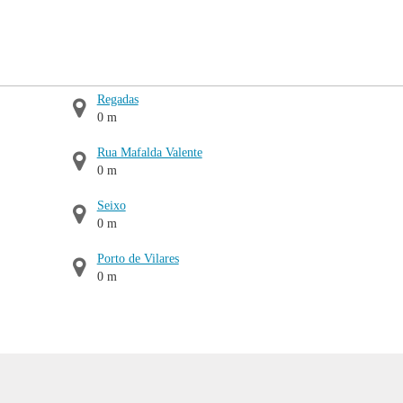
Regadas
0 m
Rua Mafalda Valente
0 m
Seixo
0 m
Porto de Vilares
0 m