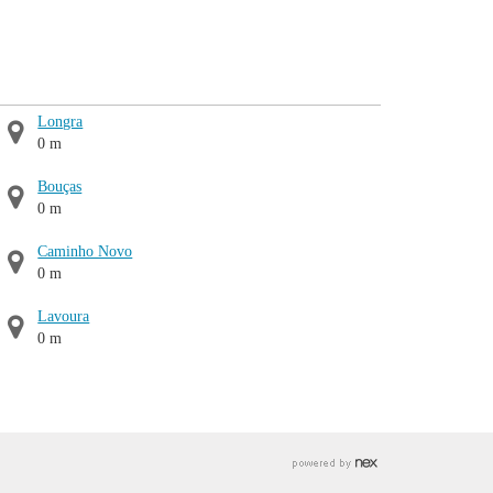
Longra
0 m
Bouças
0 m
Caminho Novo
0 m
Lavoura
0 m