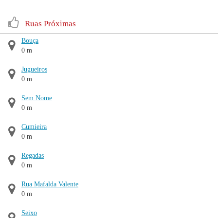
Ruas Próximas
Bouça
0 m
Jugueiros
0 m
Sem Nome
0 m
Cumieira
0 m
Regadas
0 m
Rua Mafalda Valente
0 m
Seixo