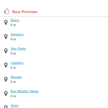
Ruas Próximas
Bouça
0 m
Jugueiros
0 m
Sem Nome
0 m
Cumieira
0 m
Regadas
0 m
Rua Mafalda Valente
0 m
Seixo