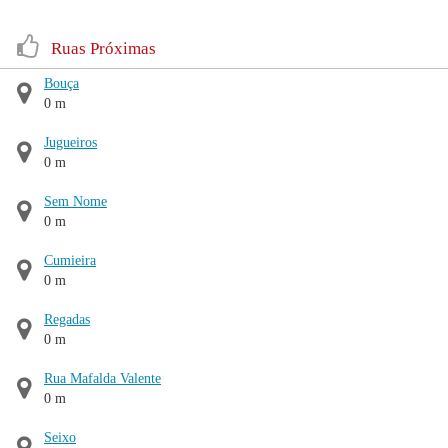
Ruas Próximas
Bouça
0 m
Jugueiros
0 m
Sem Nome
0 m
Cumieira
0 m
Regadas
0 m
Rua Mafalda Valente
0 m
Seixo