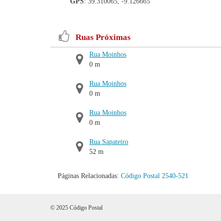
GPS
: 39.310065, -9.126665
Ruas Próximas
Rua Moinhos
0 m
Rua Moinhos
0 m
Rua Moinhos
0 m
Rua Sapateiro
52 m
Páginas Relacionadas:
Código Postal 2540-521
© 2025 Código Postal