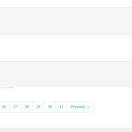
26
27
28
29
30
31
Próxima →